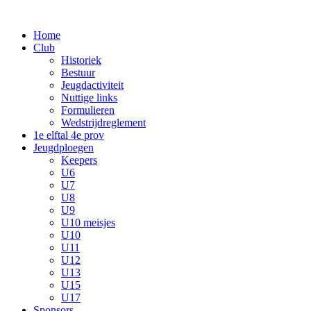
Home
Club
Historiek
Bestuur
Jeugdactiviteit
Nuttige links
Formulieren
Wedstrijdreglement
1e elftal 4e prov
Jeugdploegen
Keepers
U6
U7
U8
U9
U10 meisjes
U10
U11
U12
U13
U15
U17
Sponsors