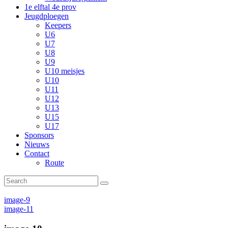
1e elftal 4e prov
Jeugdploegen
Keepers
U6
U7
U8
U9
U10 meisjes
U10
U11
U12
U13
U15
U17
Sponsors
Nieuws
Contact
Route
image-9
image-11